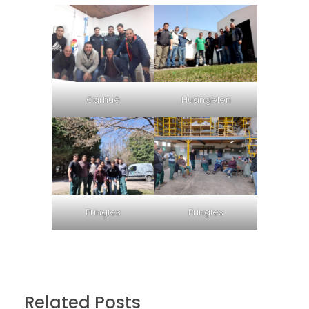
Carhué
Huangelen
Pringles
Pringles
Related Posts