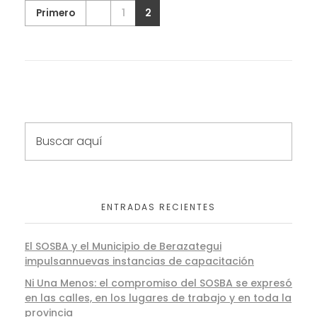
Primero
1
2
ENTRADAS RECIENTES
El SOSBA y el Municipio de Berazategui
impulsannuevas instancias de capacitación
Ni Una Menos: el compromiso del SOSBA se expresó
en las calles, en los lugares de trabajo y en toda la
provincia