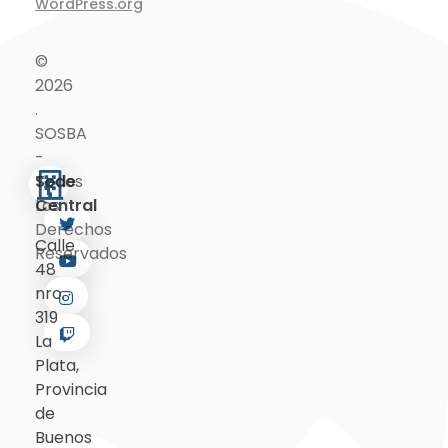
WordPress.org
©
2026
.
SOSBA
-
Sede
Todos
Central
Los
Derechos
Calle
Reservados
48
nro.
319
La
Plata,
Provincia
de
Buenos